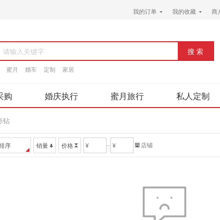
我的订单
我的收藏
商
请输入关键字
蜜月
婚车
定制
家居
采购
婚庆执行
蜜月旅行
私人定制
形钻
店铺
排序
销量
价格
¥
¥