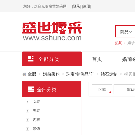
您好，欢迎光临盛世婚采网
[
登录
]
[
注册
]
商品
热词 :
婚纱
店铺
首页
婚前
全部分类
全部
婚前采购
珠宝/奢侈品/车
钻石定制
椭圆
>
>
>
>
全部分类
区域
默认
女装
男装
内衣
婚饰