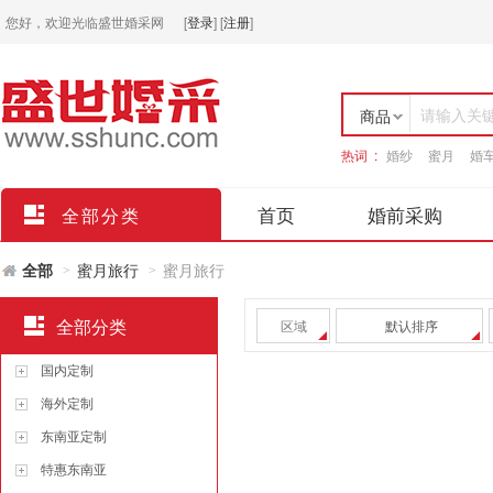
您好，欢迎光临盛世婚采网
[
登录
]
[
注册
]
请输入关
商品
热词 :
婚纱
蜜月
婚
店铺
首页
婚前采购
全部分类
全部
蜜月旅行
蜜月旅行
>
>
全部分类
区域
默认排序
国内定制
海外定制
东南亚定制
特惠东南亚