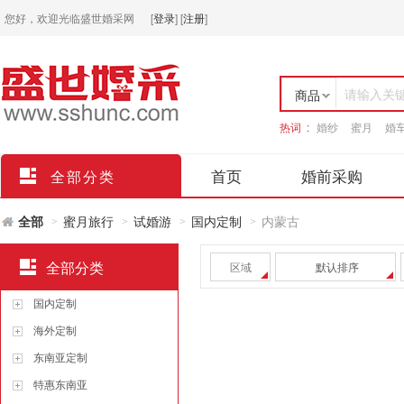
您好，欢迎光临盛世婚采网
[
登录
]
[
注册
]
请输入关
商品
热词 :
婚纱
蜜月
婚
店铺
首页
婚前采购
全部分类
全部
蜜月旅行
试婚游
国内定制
内蒙古
>
>
>
>
全部分类
区域
默认排序
国内定制
海外定制
东南亚定制
特惠东南亚