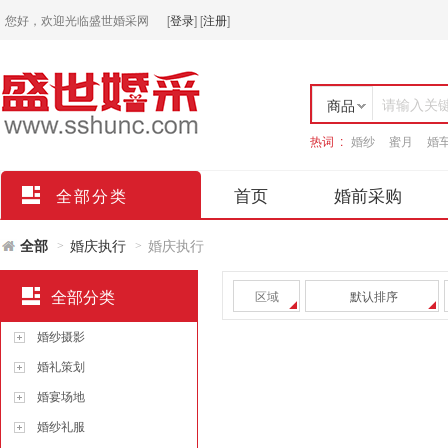
您好，欢迎光临盛世婚采网
[
登录
]
[
注册
]
请输入关
商品
热词 :
婚纱
蜜月
婚
店铺
首页
婚前采购
全部分类
全部
婚庆执行
婚庆执行
>
>
全部分类
区域
默认排序
婚纱摄影
婚礼策划
婚宴场地
婚纱礼服