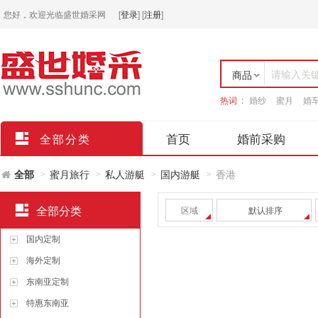
您好，欢迎光临盛世婚采网
[
登录
]
[
注册
]
请输入关
商品
热词 :
婚纱
蜜月
婚
店铺
首页
婚前采购
全部分类
全部
蜜月旅行
私人游艇
国内游艇
香港
>
>
>
>
全部分类
区域
默认排序
国内定制
海外定制
东南亚定制
特惠东南亚