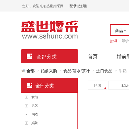
您好，欢迎光临盛世婚采网
[
登录
]
[
注册
]
商品
热词 :
婚纱
店铺
首页
婚前
全部分类
全部
婚前采购
食品/酒水/茶叶
进口食品
牛奶
>
>
>
>
全部分类
区域
默认
女装
男装
内衣
婚饰