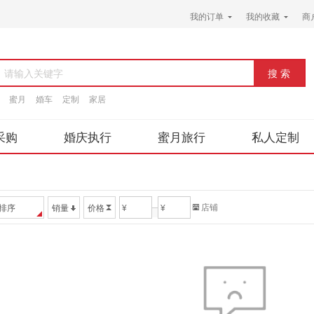
我的订单
我的收藏
商
请输入关键字
蜜月
婚车
定制
家居
采购
婚庆执行
蜜月旅行
私人定制
店铺
排序
销量
价格
¥
¥