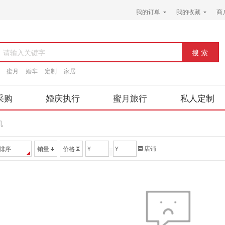
我的订单
我的收藏
商
请输入关键字
蜜月
婚车
定制
家居
采购
婚庆执行
蜜月旅行
私人定制
机
店铺
排序
销量
价格
¥
¥