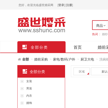
您好，欢迎光临盛世婚采网
[
登录
]
[
注册
]
商品
热词 :
婚纱
店铺
首页
婚前
全部分类
全部
婚前采购
家电/数码/户外
厨卫大电
洗碗
>
>
>
>
全部分类
区域
默认
女装
男装
内衣
婚饰