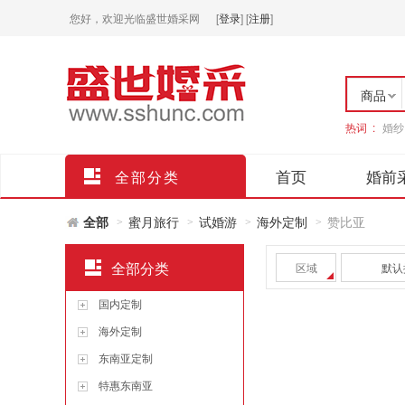
您好，欢迎光临盛世婚采网
[
登录
]
[
注册
]
商品
热词 :
婚纱
店铺
首页
婚前
全部分类
全部
蜜月旅行
试婚游
海外定制
赞比亚
>
>
>
>
全部分类
区域
默认
国内定制
海外定制
东南亚定制
特惠东南亚