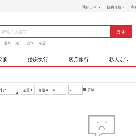
我的订单
我的收藏
商
请输入关键字
蜜月
婚车
定制
家居
采购
婚庆执行
蜜月旅行
私人定制
店铺
排序
销量
价格
¥
¥