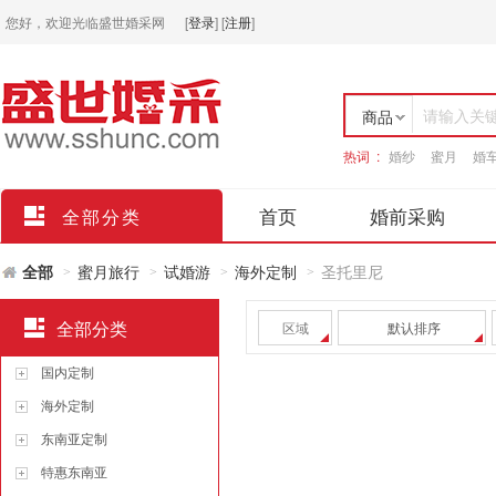
您好，欢迎光临盛世婚采网
[
登录
]
[
注册
]
请输入关
商品
热词 :
婚纱
蜜月
婚
店铺
首页
婚前采购
全部分类
全部
蜜月旅行
试婚游
海外定制
圣托里尼
>
>
>
>
全部分类
区域
默认排序
国内定制
海外定制
东南亚定制
特惠东南亚