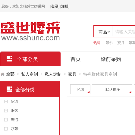
您好，欢迎光临盛世婚采网
[
登录
]
[
注册
]
请输入关
商品
热词 :
婚纱
蜜月
婚
店铺
首页
婚前采购
全部分类
全部
私人定制
私人定制
家具
特殊群体家具定制
>
>
>
>
全部分类
区域
默认排序
家具
服装
鞋包
求婚