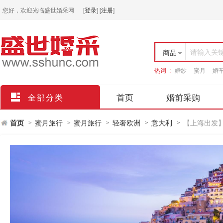
您好，欢迎光临盛世婚采网
[
登录
]
[
注册
]
请输入关
商品
热词 :
婚纱
蜜月
婚
店铺
首页
婚前采购
全部分类
首页
蜜月旅行
蜜月旅行
轻奢欧洲
意大利
【上海出发】
>
>
>
>
>