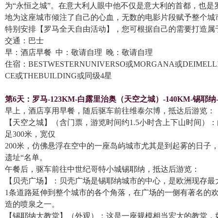
为“永恒之城”。在意大利人眼中他不仅是意大利的首都，也
地为这座城市倾注了自己的心血，无数的电影片段赋予整个城
特别安排【罗马全天自由活动】，您可根据自己的需要打造属
交通：巴士
早：酒店早餐 中：敬请自理 晚：敬请自理
住宿：BESTWESTERNUNIVERSO或MORGANA或DEIMELLI
CE或THEBUILDING或同级4星
第6天：罗马-123KM-白露里治奥（天空之城）-140KM-锡耶纳-
早上，酒店享用早餐，随后驱车前往维泰尔博，抵达后游览：
【天空之城】（含门票，游览时间约1.5小时含上下山时间）
足300米，宽仅
200米，仿佛悬浮在空中的一座岛屿城市尤其是到起雾的日子，
遗址“名单。
午餐后，驱车前往中世纪哥特小城锡耶纳，抵达后游览：
【贝壳广场】：贝壳广场是锡耶纳城市的中心，是欧洲现存最
1条道路延伸到整个城市的各个角落，在广场的一侧有著名的欢
造的喷泉之一。
【锡耶纳大教堂】（外观）：这是一座规模相当宏大的教堂，