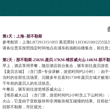
费用不包
第1天：上海--
那不勒斯
参考航班：上海LH7291315/1855 慕尼黑转 LH3362100/225
请各位贵宾按照指定时间地点在浦东机场航站楼集合，前往意
第2天：
那不勒斯
-25KM-庞贝-17KM-维苏威火山-14KM-
那不
早上，酒店享用早餐，随后酒店前台集合，驱车前往庞贝游览
【庞贝古城】（含门票+专业讲解，游览时间约2小时）：由
当时的全部生活场景。沉睡多年后直到1739年庞贝古城才被
千年前的庞贝人的生活状态。
午餐后，驱车前往游览维苏威火山：
【维苏威火山】（含门票，游览时间约2小时含上下山时间）
火山，它是由于亚欧版块和非洲板块相互碰撞的结果。目前处
回那不勒斯，市区观光：