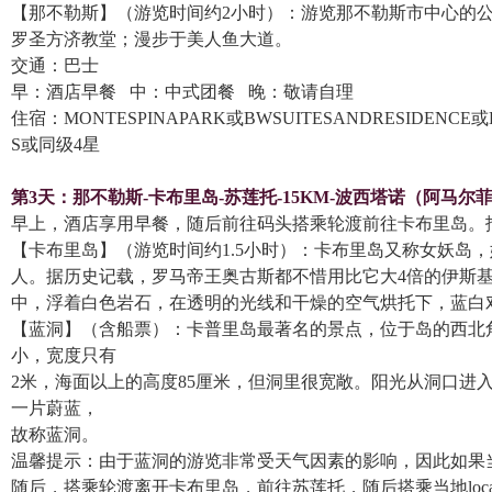
【那不勒斯】（游览时间约2小时）：游览那不勒斯市中心的
罗圣方济教堂；漫步于美人鱼大道。
交通：巴士
早：酒店早餐 中：中式团餐 晚：敬请自理
住宿：MONTESPINAPARK或BWSUITESANDRESIDENCE或
S或同级4星
第3天：
那不勒斯-卡布里岛-苏莲托-15KM-波西塔诺（阿马尔菲
早上，酒店享用早餐，随后前往码头搭乘轮渡前往卡布里岛。
【卡布里岛】（游览时间约1.5小时）：卡布里岛又称女妖岛
人。据历史记载，罗马帝王奥古斯都不惜用比它大4倍的伊斯
中，浮着白色岩石，在透明的光线和干燥的空气烘托下，蓝白
【蓝洞】（含船票）：卡普里岛最著名的景点，位于岛的西北
小，宽度只有
2米，海面以上的高度85厘米，但洞里很宽敞。阳光从洞口进
一片蔚蓝，
故称蓝洞。
温馨提示：由于蓝洞的游览非常受天气因素的影响，因此如果当
随后，搭乘轮渡离开卡布里岛，前往苏莲托，随后搭乘当地lo