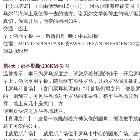
【波西塔诺】（自由活动约1.5小时）：阿马尔菲海岸被美国
马尔菲海岸上最值得一去的地方。诺贝尔文学奖得主约翰斯坦
真切，你离开后，他变的栩栩如生。
交通：巴士
早：酒店早餐 中：敬请自理 晚：中式团餐
住宿：MONTESPINAPARK或BWSUITESANDRESIDENCE或
S或同级4星
第4天：
那不勒斯-230KM-罗马
温馨提示：本日为罗马深度游，请您穿着舒适的鞋子，开启罗
早上，酒店享用早餐，随后驱车前往罗马，开始罗马深度暴走
【罗马斗兽场】（含门票耳机讲解）“斗兽场倒塌之日，便是
的一则预言，可见斗兽场对于罗马的重要性。整个斗兽场分为
撑，墙上有几十座拱门，方
便观众快速进入斗兽场就座。
【真理之口】：这是一块雕刻着海神头像的圆盘，据说把手放
坏了可爱的公主。
【威尼斯广场】：威尼斯广场位于罗马市中心的圆形广场。这个