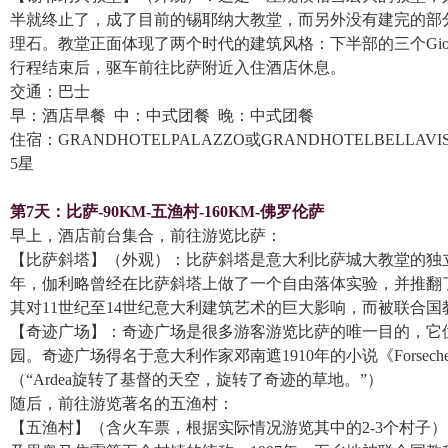
半就终止了，成了目前的锡耶纳大教堂，而另外没有建完的部
理石。教堂正面体现了两个时代的建筑风格：下半部的三个Giova
行程结束后，驱车前往比萨附近入住酒店休息。
交通：巴士
早：酒店早餐 中：中式团餐 晚：中式团餐
住宿：GRANDHOTELPALAZZO或GRANDHOTELBELLAVI
5星
第7天：比萨-90KM-五渔村-160KM-佛罗伦萨
早上，酒店前台集合，前往游览比萨：
【比萨斜塔】（外观）：比萨斜塔是意大利比萨城大教堂的独立
年，伽利略曾经在比萨斜塔上做了一个自由落体实验，并推翻了
其对11世纪至14世纪意大利建筑艺术的巨大影响，而被联合
【奇迹广场】：奇迹广场是很多游客游览比萨的唯一目的，它
园。奇迹广场得名于意大利作家邓南遮1910年的小说《Forsechesiforsecheno》
（“Ardea旋转了基督的天空，旋转了奇迹的草地。”）
随后，前往游览著名的五渔村：
【五渔村】（含火车票，根据实际情况游览其中的2-3个村子