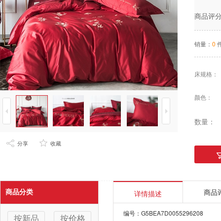
商品评
销量：
0
床规格
：
颜色
：
数量：
分享
收藏
商品
商品分类
详情描述
编号：G5BEA7D0055296208
按新品
按价格