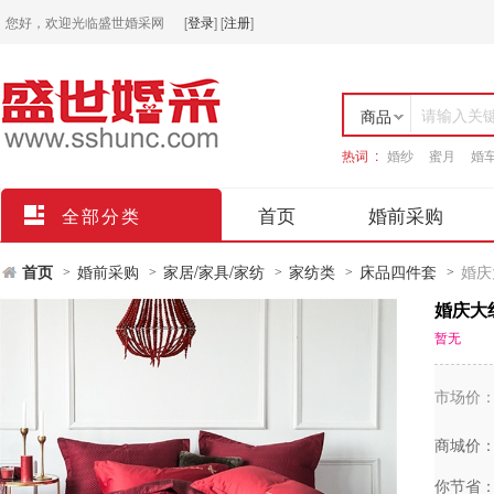
您好，欢迎光临盛世婚采网
[
登录
]
[
注册
]
请输入关
商品
热词 :
婚纱
蜜月
婚
店铺
首页
婚前采购
全部分类
首页
婚前采购
家居/家具/家纺
家纺类
床品四件套
婚庆
>
>
>
>
>
婚庆大
暂无
市场价
商城价
你节省