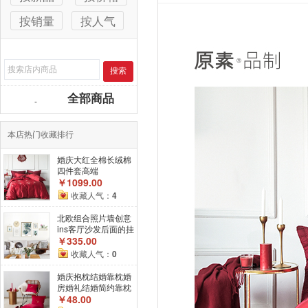
按销量
按人气
搜索
全部商品
-
本店热门收藏排行
婚庆大红全棉长绒棉
四件套高端
￥1099.00
收藏人气：
4
北欧组合照片墙创意
ins客厅沙发后面的挂
画相框画框挂墙钟表
￥335.00
收藏人气：
0
婚庆抱枕结婚靠枕婚
房婚礼结婚简约靠枕
中式刺绣抱枕套绒面
￥48.00