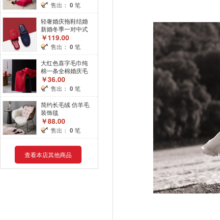
套绒面枕头
售出：
0
笔
轻奢婚庆拖鞋结婚
新婚冬季一对中式
手工金丝绒拖鞋高
￥119.00
档情侣家用
售出：
0
笔
大红色喜字毛巾纯
棉一条全棉婚庆毛
巾情侣装结婚新婚
￥36.00
礼品
售出：
0
笔
简约长毛绒 仿羊毛
装饰毯
￥88.00
售出：
0
笔
查看本店其他商品