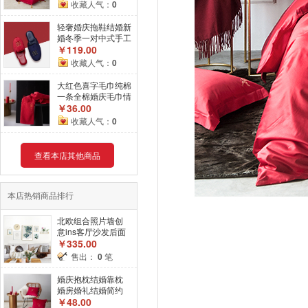
枕头
收藏人气：
0
轻奢婚庆拖鞋结婚新
婚冬季一对中式手工
金丝绒拖鞋高档情侣
￥119.00
家用
收藏人气：
0
大红色喜字毛巾纯棉
一条全棉婚庆毛巾情
侣装结婚新婚礼品
￥36.00
收藏人气：
0
查看本店其他商品
本店热销商品排行
北欧组合照片墙创
意ins客厅沙发后面
的挂画相框画框挂
￥335.00
墙钟表
售出：
0
笔
婚庆抱枕结婚靠枕
婚房婚礼结婚简约
靠枕中式刺绣抱枕
￥48.00