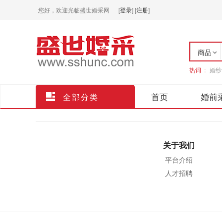
您好，欢迎光临盛世婚采网
[
登录
]
[
注册
]
商品
热词 :
婚纱
店铺
首页
婚前
全部分类
关于我们
平台介绍
人才招聘