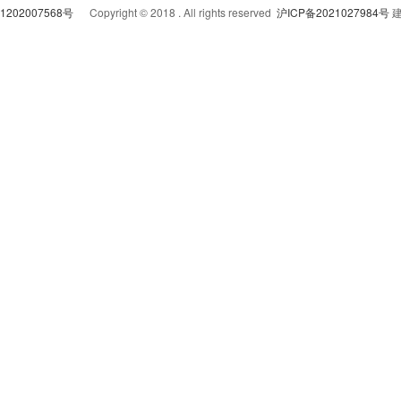
202007568号
Copyright © 2018 . All rights reserved
沪ICP备2021027984号
建