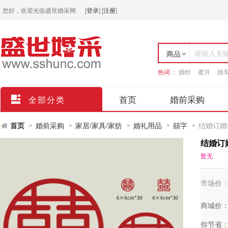
您好，欢迎光临盛世婚采网
[
登录
]
[
注册
]
请输入关
商品
热词 :
婚纱
蜜月
婚
店铺
首页
婚前采购
全部分类
首页
婚前采购
家居/家具/家纺
婚礼用品
囍字
结婚订婚
>
>
>
>
>
结婚订
暂无
市场价
商城价
你节省