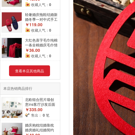
枕头
收藏人气：
0
轻奢婚庆拖鞋结婚新
婚冬季一对中式手工
金丝绒拖鞋高档情侣
￥119.00
家用
收藏人气：
0
大红色喜字毛巾纯棉
一条全棉婚庆毛巾情
侣装结婚新婚礼品
￥36.00
收藏人气：
0
查看本店其他商品
本店热销商品排行
北欧组合照片墙创
意ins客厅沙发后面
的挂画相框画框挂
￥335.00
墙钟表
售出：
0
笔
婚庆抱枕结婚靠枕
婚房婚礼结婚简约
靠枕中式刺绣抱枕
￥48.00