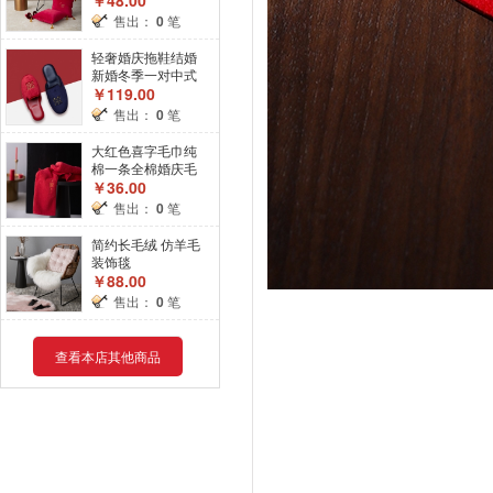
套绒面枕头
售出：
0
笔
轻奢婚庆拖鞋结婚
新婚冬季一对中式
手工金丝绒拖鞋高
￥119.00
档情侣家用
售出：
0
笔
大红色喜字毛巾纯
棉一条全棉婚庆毛
巾情侣装结婚新婚
￥36.00
礼品
售出：
0
笔
简约长毛绒 仿羊毛
装饰毯
￥88.00
售出：
0
笔
查看本店其他商品