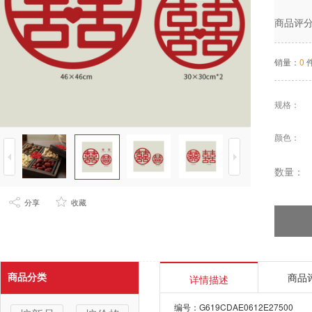
商品评
销量：
0
规格
：
颜色
：
数量：
分享
收藏
商品
商品分类
详情描述
编号：G619CDAE0612E27500