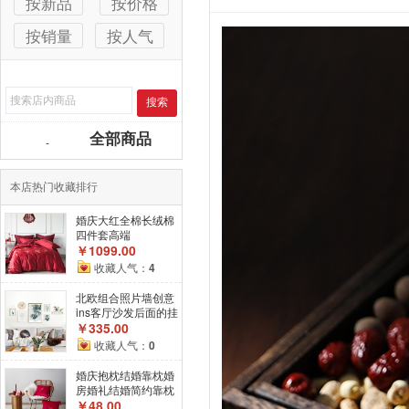
按新品
按价格
按销量
按人气
搜索
全部商品
-
本店热门收藏排行
婚庆大红全棉长绒棉
四件套高端
￥1099.00
收藏人气：
4
北欧组合照片墙创意
ins客厅沙发后面的挂
画相框画框挂墙钟表
￥335.00
收藏人气：
0
婚庆抱枕结婚靠枕婚
房婚礼结婚简约靠枕
中式刺绣抱枕套绒面
￥48.00